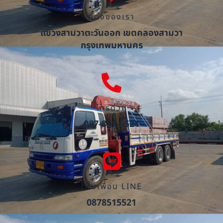
ที่ตั้งของเรา
แขวงสามวาตะวันออก เขตคลองสามวา
กรุงเทพมหานคร
โทรด่วน
087-851-5521
เพิ่มเพื่อน LINE
0878515521