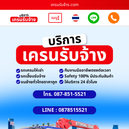
เครนรับจ้าง.com
เมนู
โทร. 087-851-5521
LINE : 0878515521