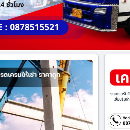
E : 0878515521
รถเครนรับจ้
เฮี๊ยบรับจ
ติดต
087