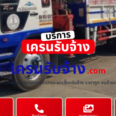
เครนรับจ้าง
.com
้เช่ารถเครน รถบรรทุกติดเครน รถเฮี๊ยบรับจ้าง ราคาถูก ขนย้ายเค