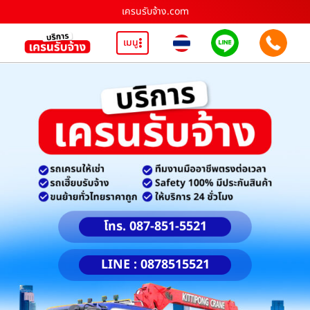
เครนรับจ้าง.com
เมนู
โทร. 087-851-5521
LINE : 0878515521