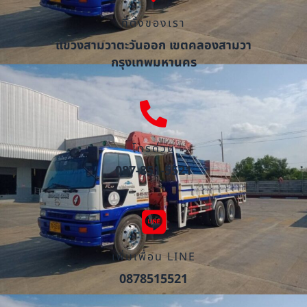
ที่ตั้งของเรา
แขวงสามวาตะวันออก เขตคลองสามวา
กรุงเทพมหานคร
โทรด่วน
087-851-5521
เพิ่มเพื่อน LINE
0878515521