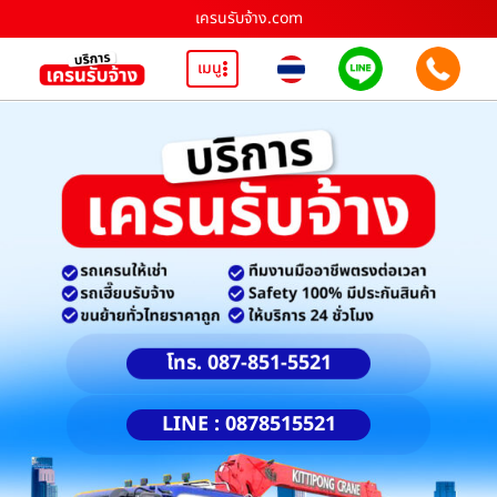
เครนรับจ้าง.com
เมนู
โทร. 087-851-5521
LINE : 0878515521