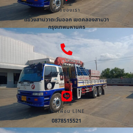
ที่ตั้งของเรา
แขวงสามวาตะวันออก เขตคลองสามวา
กรุงเทพมหานคร
โทรด่วน
087-851-5521
เพิ่มเพื่อน LINE
0878515521