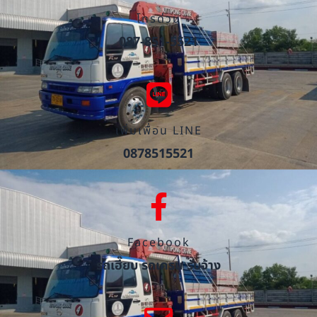
โทรด่วน
087-851-5521
เพิ่มเพื่อน LINE
0878515521
Facebook
รถเฮี๊ยบ รถเครน รับจ้าง