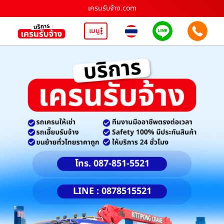
เครนรับจ้าง.com
เมนู
โทร. 087-851-5521
LINE : 0878515521