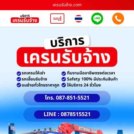
เครนรับจ้าง.com
เมนู
โทร. 087-851-5521
LINE : 0878515521