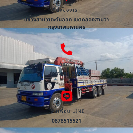
ที่ตั้งของเรา
แขวงสามวาตะวันออก เขตคลองสามวา
กรุงเทพมหานคร
โทรด่วน
087-851-5521
เพิ่มเพื่อน LINE
0878515521