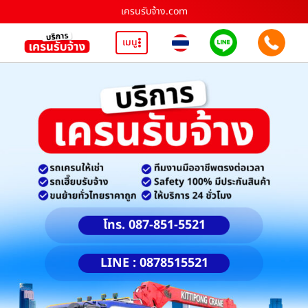
เครนรับจ้าง.com
เมนู
โทร. 087-851-5521
LINE : 0878515521