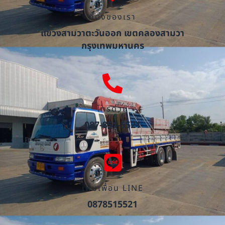
ที่ตั้งของเรา
แขวงสามวาตะวันออก เขตคลองสามวา
กรุงเทพมหานคร
โทรด่วน
087-851-5521
เพิ่มเพื่อน LINE
0878515521