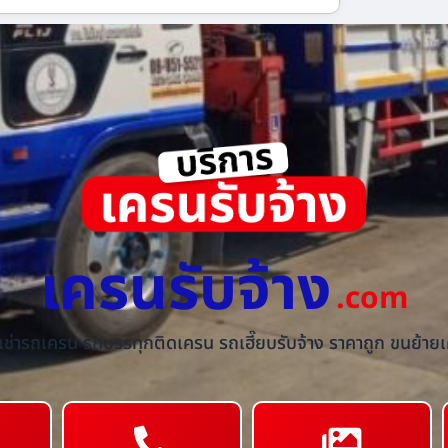
เครนรับจ้าง
.com
้เช่ารถเครน รถบรรทุกติดเครน รถเฮี๊ยบรับจ้าง ราคาถูก ขนย้ายเค