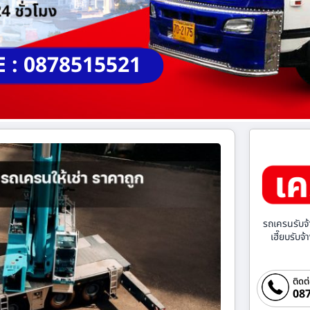
E : 0878515521
รถเครนรับจ้
เฮี๊ยบรับจ
ติดต
087