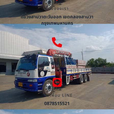
ที่ตั้งของเรา
แขวงสามวาตะวันออก เขตคลองสามวา
กรุงเทพมหานคร
โทรด่วน
087-851-5521
เพิ่มเพื่อน LINE
0878515521