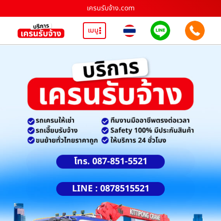
เครนรับจ้าง.com
เมนู
โทร. 087-851-5521
LINE : 0878515521