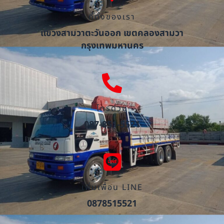
ที่ตั้งของเรา
แขวงสามวาตะวันออก เขตคลองสามวา
กรุงเทพมหานคร
โทรด่วน
087-851-5521
เพิ่มเพื่อน LINE
0878515521