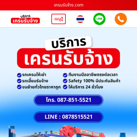
เครนรับจ้าง.com
เมนู
โทร. 087-851-5521
LINE : 0878515521