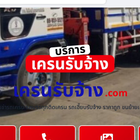
เครนรับจ้าง
.com
้เช่ารถเครน รถบรรทุกติดเครน รถเฮี๊ยบรับจ้าง ราคาถูก ขนย้ายเค