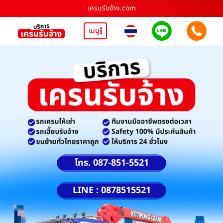
เครนรับจ้าง.com
เมนู
โทร. 087-851-5521
LINE : 0878515521