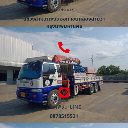
ที่ตั้งของเรา
แขวงสามวาตะวันออก เขตคลองสามวา
กรุงเทพมหานคร
โทรด่วน
087-851-5521
เพิ่มเพื่อน LINE
0878515521