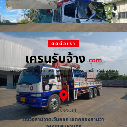
ติดต่อเรา
เครนรับจ้าง
.com
รถเครนรับจ้าง ให้เช่ารถเครน รถบรรทุกติดเครน รถเฮี๊ยบรับจ้าง ราคา
ถูก ขนย้ายเครื่องจักร ทุกชนิด
ที่ตั้งของเรา
แขวงสามวาตะวันออก เขตคลองสามวา
กรุงเทพมหานคร