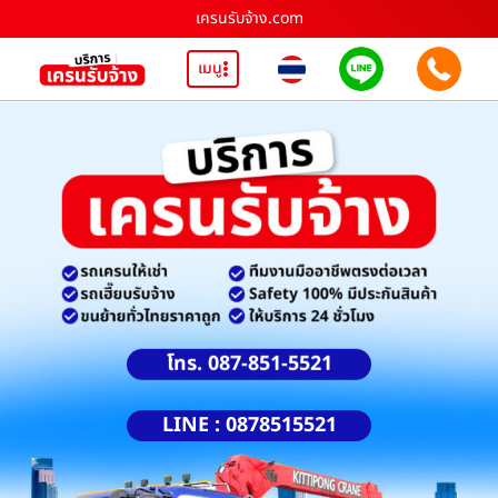
เครนรับจ้าง.com
เมนู
โทร. 087-851-5521
LINE : 0878515521