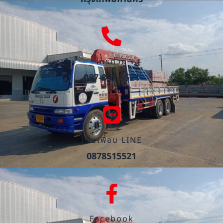
โทรด่วน
087-851-5521
เพิ่มเพื่อน LINE
0878515521
Facebook