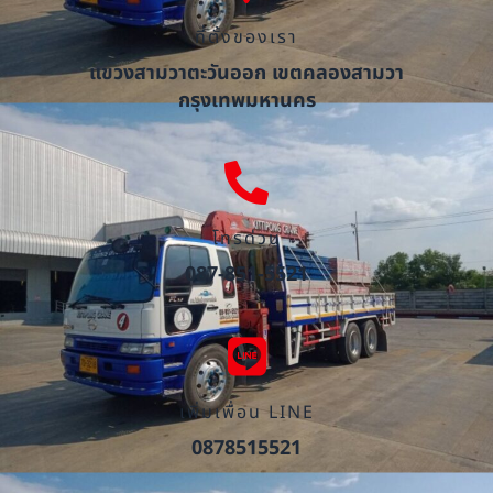
ที่ตั้งของเรา
แขวงสามวาตะวันออก เขตคลองสามวา
กรุงเทพมหานคร
โทรด่วน
087-851-5521
เพิ่มเพื่อน LINE
0878515521