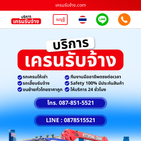
เครนรับจ้าง.com
เมนู
โทร. 087-851-5521
LINE : 0878515521