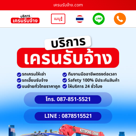
เครนรับจ้าง.com
เมนู
โทร. 087-851-5521
LINE : 0878515521