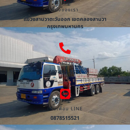
ที่ตั้งของเรา
แขวงสามวาตะวันออก เขตคลองสามวา
กรุงเทพมหานคร
โทรด่วน
087-851-5521
เพิ่มเพื่อน LINE
0878515521