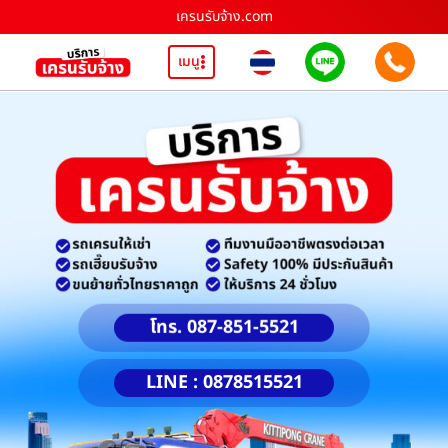
เครนรับจ้าง.com
เมนู
โทร. 087-851-5521
LINE : 0878515521