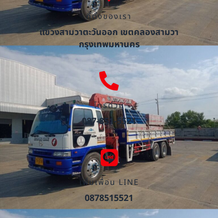
ที่ตั้งของเรา
แขวงสามวาตะวันออก เขตคลองสามวา
กรุงเทพมหานคร
โทรด่วน
087-851-5521
เพิ่มเพื่อน LINE
0878515521