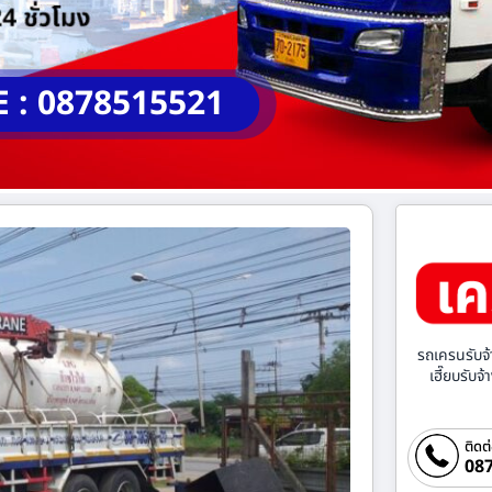
E : 0878515521
รถเครนรับจ้
เฮี๊ยบรับจ
ติดต
087