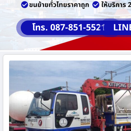
โทร. 087-851-5521
LIN