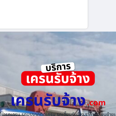
เครนรับจ้าง
.com
้เช่ารถเครน รถบรรทุกติดเครน รถเฮี๊ยบรับจ้าง ราคาถูก ขนย้ายเค