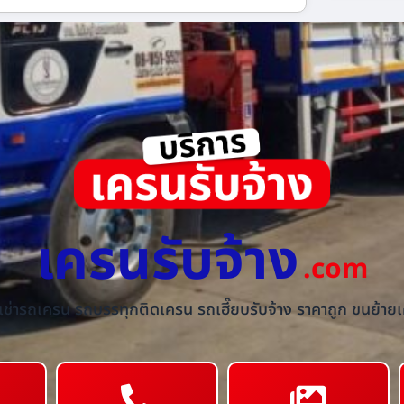
เครนรับจ้าง
.com
้เช่ารถเครน รถบรรทุกติดเครน รถเฮี๊ยบรับจ้าง ราคาถูก ขนย้ายเค