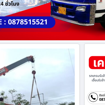
E : 0878515521
รถเครนรับจ้
เฮี๊ยบรับจ
ติดต
087