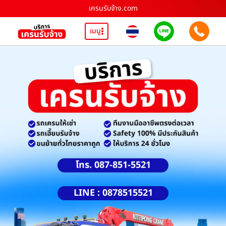
เครนรับจ้าง.com
เมนู
โทร. 087-851-5521
LINE : 0878515521