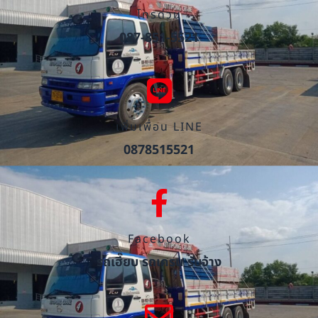
โทรด่วน
087-851-5521
เพิ่มเพื่อน LINE
0878515521
Facebook
รถเฮี๊ยบ รถเครน รับจ้าง