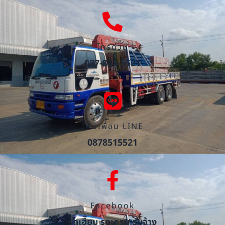
โทรด่วน
087-851-5521
เพิ่มเพื่อน LINE
0878515521
Facebook
รถเฮี๊ยบ รถเครน รับจ้าง