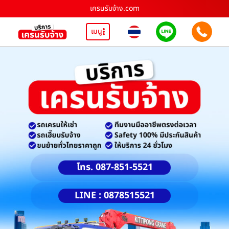
เครนรับจ้าง.com
เมนู
โทร. 087-851-5521
LINE : 0878515521