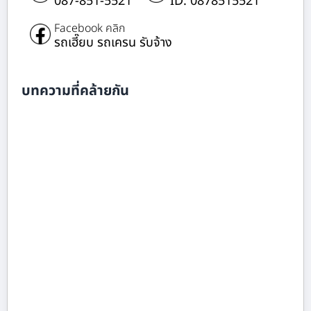
087-851-5521
ID: 0878515521
Facebook คลิก
รถเฮี๊ยบ รถเครน รับจ้าง
บทความที่คล้ายกัน