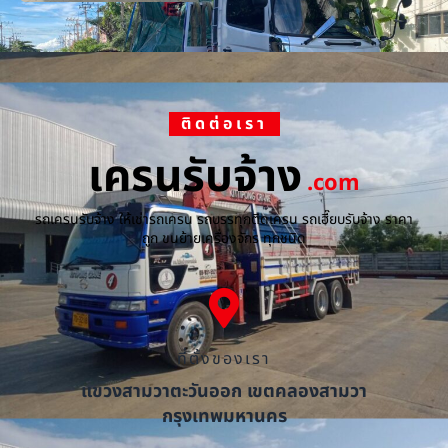
ติดต่อเรา
เครนรับจ้าง
.com
รถเครนรับจ้าง ให้เช่ารถเครน รถบรรทุกติดเครน รถเฮี๊ยบรับจ้าง ราคา
ถูก ขนย้ายเครื่องจักร ทุกชนิด
ที่ตั้งของเรา
แขวงสามวาตะวันออก เขตคลองสามวา
กรุงเทพมหานคร