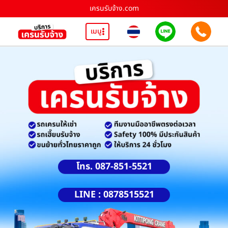
เครนรับจ้าง.com
เมนู
โทร. 087-851-5521
LINE : 0878515521