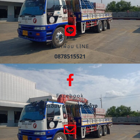
087-851-5521
เพิ่มเพื่อน LINE
0878515521
Facebook
รถเฮี๊ยบ รถเครน รับจ้าง