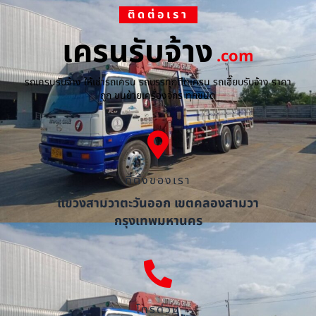
ติดต่อเรา
เครนรับจ้าง
.com
รถเครนรับจ้าง ให้เช่ารถเครน รถบรรทุกติดเครน รถเฮี๊ยบรับจ้าง ราคา
ถูก ขนย้ายเครื่องจักร ทุกชนิด
ที่ตั้งของเรา
แขวงสามวาตะวันออก เขตคลองสามวา
กรุงเทพมหานคร
โทรด่วน