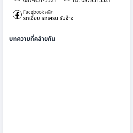
087-851-5521
ID: 0878515521
Facebook คลิก
รถเฮี๊ยบ รถเครน รับจ้าง
บทความที่คล้ายกัน