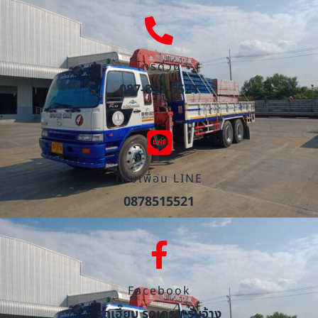
โทรด่วน
087-851-5521
เพิ่มเพื่อน LINE
0878515521
Facebook
รถเฮี๊ยบ รถเครน รับจ้าง