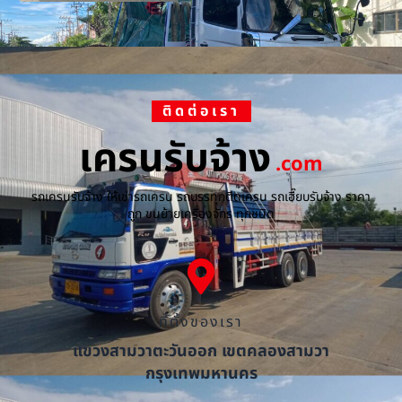
ติดต่อเรา
เครนรับจ้าง
.com
รถเครนรับจ้าง ให้เช่ารถเครน รถบรรทุกติดเครน รถเฮี๊ยบรับจ้าง ราคา
ถูก ขนย้ายเครื่องจักร ทุกชนิด
ที่ตั้งของเรา
แขวงสามวาตะวันออก เขตคลองสามวา
กรุงเทพมหานคร