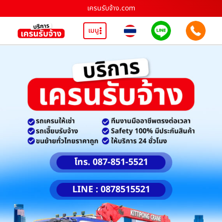
เครนรับจ้าง.com
เมนู
โทร. 087-851-5521
LINE : 0878515521