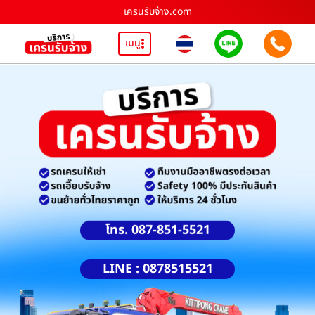
เครนรับจ้าง.com
เมนู
โทร. 087-851-5521
LINE : 0878515521