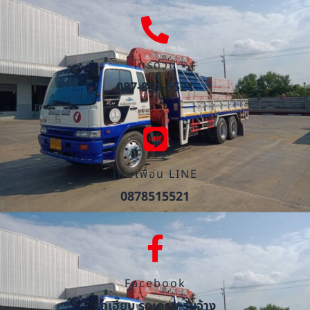
โทรด่วน
087-851-5521
เพิ่มเพื่อน LINE
0878515521
Facebook
รถเฮี๊ยบ รถเครน รับจ้าง