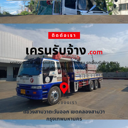
ติดต่อเรา
เครนรับจ้าง
.com
รถเครนรับจ้าง ให้เช่ารถเครน รถบรรทุกติดเครน รถเฮี๊ยบรับจ้าง ราคา
ถูก ขนย้ายเครื่องจักร ทุกชนิด
ที่ตั้งของเรา
แขวงสามวาตะวันออก เขตคลองสามวา
กรุงเทพมหานคร