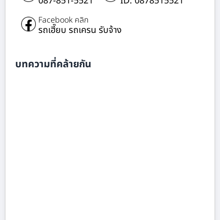
087-851-5521
ID: 0878515521
Facebook คลิก
รถเฮี๊ยบ รถเครน รับจ้าง
บทความที่คล้ายกัน