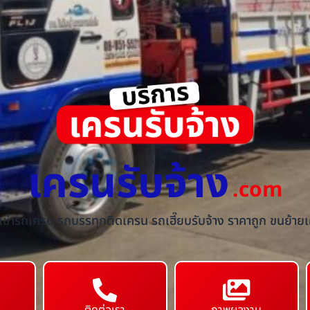
เครนรับจ้าง
.com
้เช่ารถเครน รถบรรทุกติดเครน รถเฮี๊ยบรับจ้าง ราคาถูก ขนย้ายเค