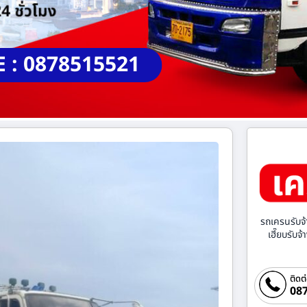
E : 0878515521
รถเครนรับจ้
เฮี๊ยบรับจ
ติดต
087