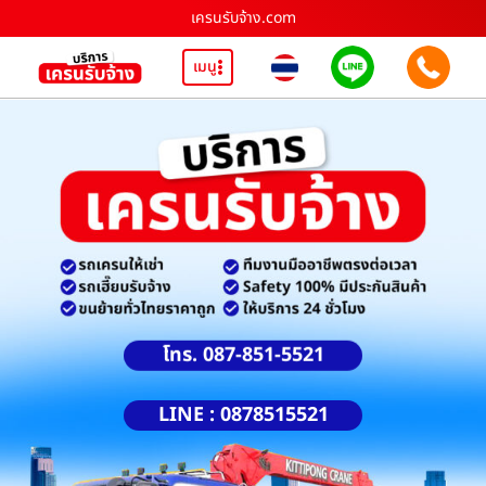
เครนรับจ้าง.com
เมนู
โทร. 087-851-5521
LINE : 0878515521