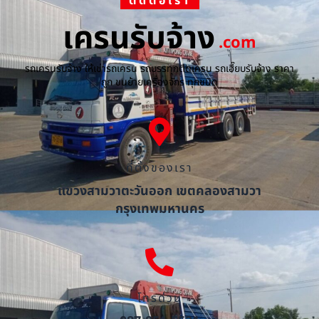
ติดต่อเรา
เครนรับจ้าง
.com
รถเครนรับจ้าง ให้เช่ารถเครน รถบรรทุกติดเครน รถเฮี๊ยบรับจ้าง ราคา
ถูก ขนย้ายเครื่องจักร ทุกชนิด
ที่ตั้งของเรา
แขวงสามวาตะวันออก เขตคลองสามวา
กรุงเทพมหานคร
โทรด่วน