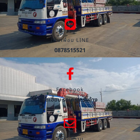
087-851-5521
เพิ่มเพื่อน LINE
0878515521
Facebook
รถเฮี๊ยบ รถเครน รับจ้าง
ส่งข้อความ