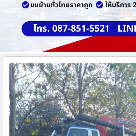
โทร. 087-851-5521
LIN