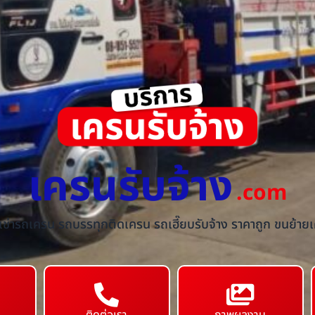
เครนรับจ้าง
.com
้เช่ารถเครน รถบรรทุกติดเครน รถเฮี๊ยบรับจ้าง ราคาถูก ขนย้ายเค