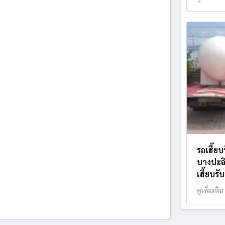
รถเฮี๊ย
บางปะอิ
เฮี๊ยบรั
ดูเพิ่มเติม