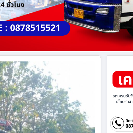
E : 0878515521
รถเครนรับจ้
เฮี๊ยบรับจ
ติดต
087