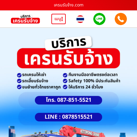
เครนรับจ้าง.com
เมนู
โทร. 087-851-5521
LINE : 0878515521