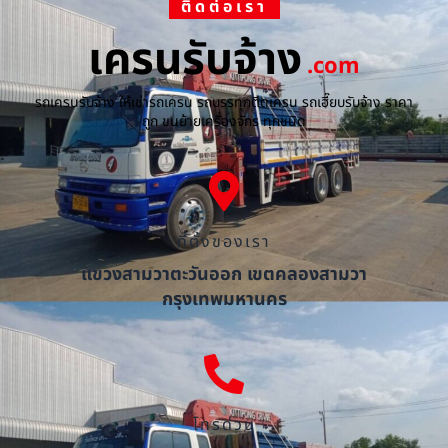
ติดต่อเรา
เครนรับจ้าง
.com
รถเครนรับจ้าง ให้เช่ารถเครน รถบรรทุกติดเครน รถเฮี๊ยบรับจ้าง ราคา
ถูก ขนย้ายเครื่องจักร ทุกชนิด
ที่ตั้งของเรา
แขวงสามวาตะวันออก เขตคลองสามวา
กรุงเทพมหานคร
โทรด่วน