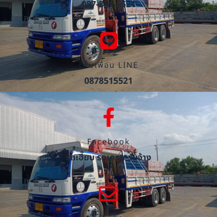
087-851-5521
เพิ่มเพื่อน LINE
0878515521
Facebook
รถเฮี๊ยบ รถเครน รับจ้าง