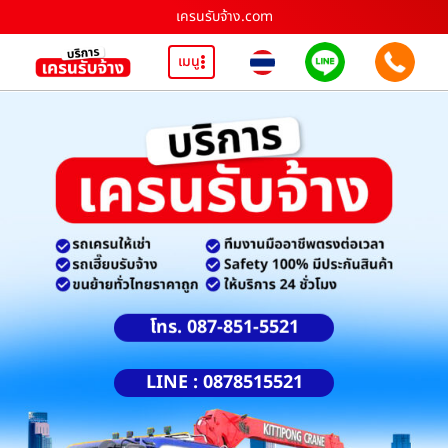
เครนรับจ้าง.com
เมนู
โทร. 087-851-5521
LINE : 0878515521