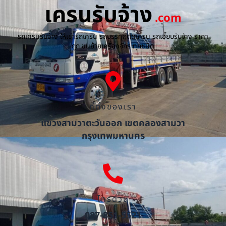
เครนรับจ้าง
.com
รถเครนรับจ้าง ให้เช่ารถเครน รถบรรทุกติดเครน รถเฮี๊ยบรับจ้าง ราคา
ถูก ขนย้ายเครื่องจักร ทุกชนิด
ที่ตั้งของเรา
แขวงสามวาตะวันออก เขตคลองสามวา
กรุงเทพมหานคร
โทรด่วน
087-851-5521