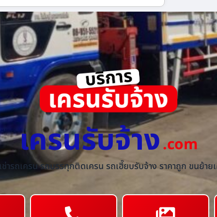
เครนรับจ้าง
.com
้เช่ารถเครน รถบรรทุกติดเครน รถเฮี๊ยบรับจ้าง ราคาถูก ขนย้ายเค