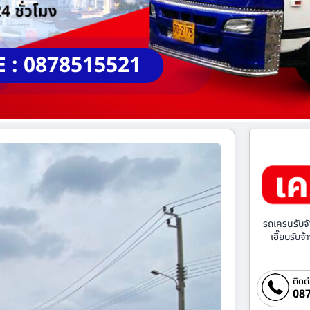
E : 0878515521
รถเครนรับจ้
เฮี๊ยบรับจ
ติดต
087