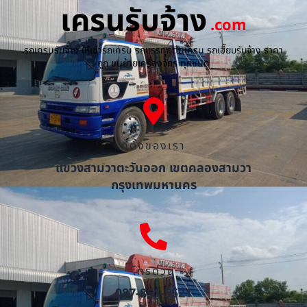
เครนรับจ้าง
.com
รถเครนรับจ้าง ให้เช่ารถเครน รถบรรทุกติดเครน รถเฮี๊ยบรับจ้าง ราคา
ถูก ขนย้ายเครื่องจักร ทุกชนิด
ที่ตั้งของเรา
แขวงสามวาตะวันออก เขตคลองสามวา
กรุงเทพมหานคร
โทรด่วน
087-851-5521