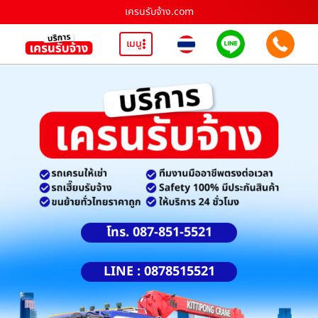
เครนรับจ้าง.com
เมนู
โทร. 087-851-5521
LINE : 0878515521