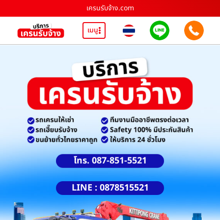
เครนรับจ้าง.com
เมนู
โทร. 087-851-5521
LINE : 0878515521