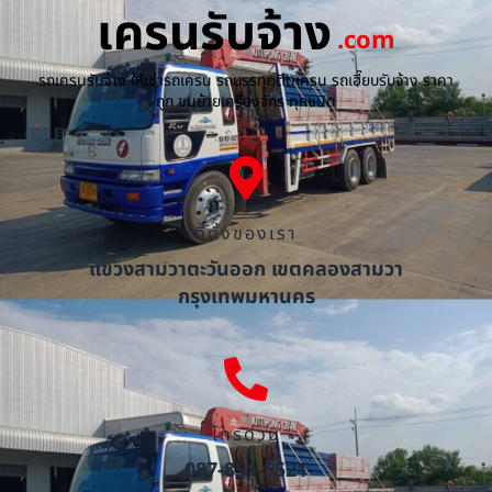
เครนรับจ้าง
.com
รถเครนรับจ้าง ให้เช่ารถเครน รถบรรทุกติดเครน รถเฮี๊ยบรับจ้าง ราคา
ถูก ขนย้ายเครื่องจักร ทุกชนิด
ที่ตั้งของเรา
แขวงสามวาตะวันออก เขตคลองสามวา
กรุงเทพมหานคร
โทรด่วน
087-851-5521