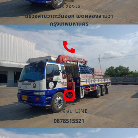
ที่ตั้งของเรา
แขวงสามวาตะวันออก เขตคลองสามวา
กรุงเทพมหานคร
โทรด่วน
087-851-5521
เพิ่มเพื่อน LINE
0878515521