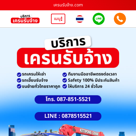
เครนรับจ้าง.com
เมนู
โทร. 087-851-5521
LINE : 0878515521