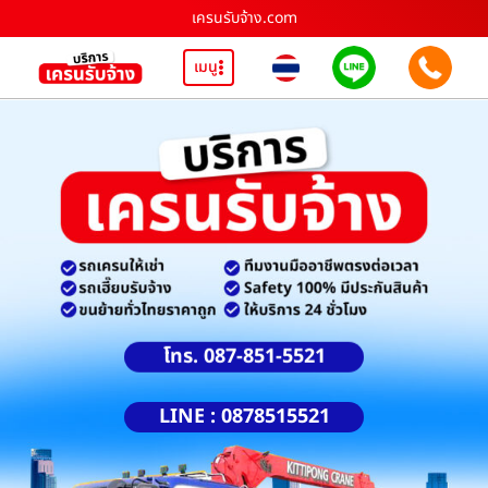
เครนรับจ้าง.com
เมนู
โทร. 087-851-5521
LINE : 0878515521