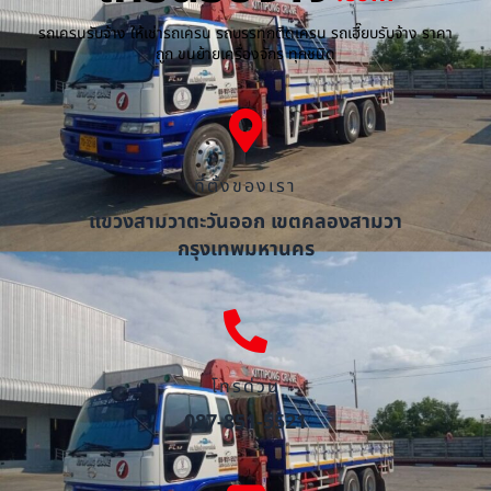
รถเครนรับจ้าง ให้เช่ารถเครน รถบรรทุกติดเครน รถเฮี๊ยบรับจ้าง ราคา
ถูก ขนย้ายเครื่องจักร ทุกชนิด
ที่ตั้งของเรา
แขวงสามวาตะวันออก เขตคลองสามวา
กรุงเทพมหานคร
โทรด่วน
087-851-5521