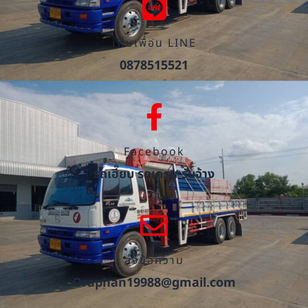
เพิ่มเพื่อน LINE
0878515521
Facebook
รถเฮี๊ยบ รถเครน รับจ้าง
ส่งข้อความ
Oraphan19988@gmail.com