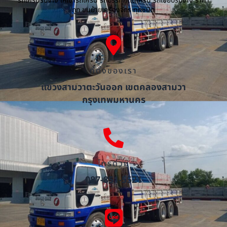
รถเครนรับจ้าง ให้เช่ารถเครน รถบรรทุกติดเครน รถเฮี๊ยบรับจ้าง ราคา
ถูก ขนย้ายเครื่องจักร ทุกชนิด
ที่ตั้งของเรา
แขวงสามวาตะวันออก เขตคลองสามวา
กรุงเทพมหานคร
โทรด่วน
087-851-5521