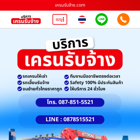
เครนรับจ้าง.com
เมนู
โทร. 087-851-5521
LINE : 0878515521