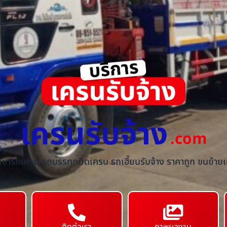
เครนรับจ้าง
.com
้เช่ารถเครน รถบรรทุกติดเครน รถเฮี๊ยบรับจ้าง ราคาถูก ขนย้ายเค