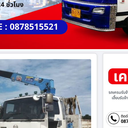
E : 0878515521
รถเครนรับจ้
เฮี๊ยบรับจ
ติดต
087