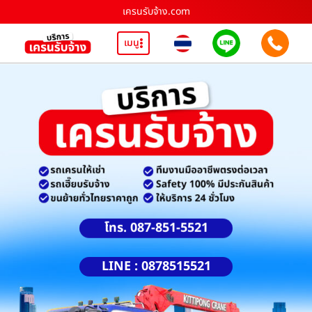
เครนรับจ้าง.com
เมนู
โทร. 087-851-5521
LINE : 0878515521