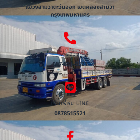
แขวงสามวาตะวันออก เขตคลองสามวา
กรุงเทพมหานคร
โทรด่วน
087-851-5521
เพิ่มเพื่อน LINE
0878515521