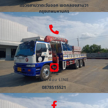
แขวงสามวาตะวันออก เขตคลองสามวา
กรุงเทพมหานคร
โทรด่วน
087-851-5521
เพิ่มเพื่อน LINE
0878515521