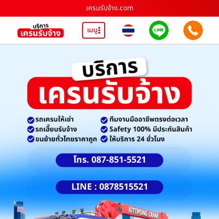
เครนรับจ้าง.com
เมนู
โทร. 087-851-5521
LINE : 0878515521