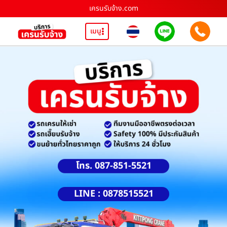
เครนรับจ้าง.com
เมนู
โทร. 087-851-5521
LINE : 0878515521