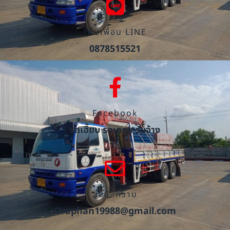
เพิ่มเพื่อน LINE
0878515521
Facebook
รถเฮี๊ยบ รถเครน รับจ้าง
ส่งข้อความ
Oraphan19988@gmail.com