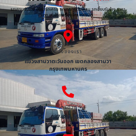
รถเครนรับจ้าง ให้เช่ารถเครน รถบรรทุกติดเครน รถเฮี๊ยบรับจ้าง ราคา
ถูก ขนย้ายเครื่องจักร ทุกชนิด
ที่ตั้งของเรา
แขวงสามวาตะวันออก เขตคลองสามวา
กรุงเทพมหานคร
โทรด่วน
087-851-5521