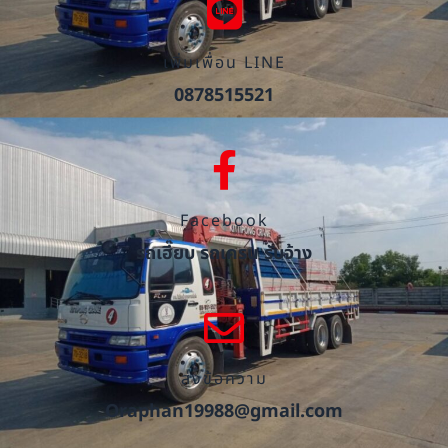
เพิ่มเพื่อน LINE
0878515521
Facebook
รถเฮี๊ยบ รถเครน รับจ้าง
ส่งข้อความ
Oraphan19988@gmail.com