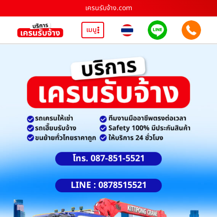
เครนรับจ้าง.com
เมนู
โทร. 087-851-5521
LINE : 0878515521