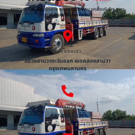
รถเครนรับจ้าง ให้เช่ารถเครน รถบรรทุกติดเครน รถเฮี๊ยบรับจ้าง ราคา
ถูก ขนย้ายเครื่องจักร ทุกชนิด
ที่ตั้งของเรา
แขวงสามวาตะวันออก เขตคลองสามวา
กรุงเทพมหานคร
โทรด่วน
087-851-5521