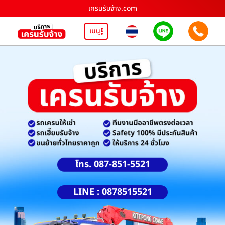
เครนรับจ้าง.com
เมนู
โทร. 087-851-5521
LINE : 0878515521