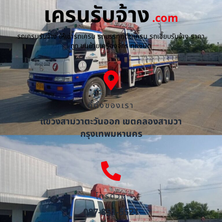
เครนรับจ้าง
.com
รถเครนรับจ้าง ให้เช่ารถเครน รถบรรทุกติดเครน รถเฮี๊ยบรับจ้าง ราคา
ถูก ขนย้ายเครื่องจักร ทุกชนิด
ที่ตั้งของเรา
แขวงสามวาตะวันออก เขตคลองสามวา
กรุงเทพมหานคร
โทรด่วน
087-851-5521