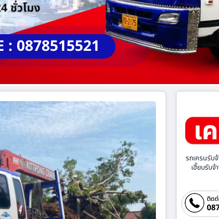
E : 0878515521
รถเครนรับจ้
เฮี๊ยบรับจ
ติดต
087