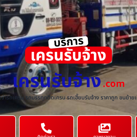
เครนรับจ้าง
.com
้เช่ารถเครน รถบรรทุกติดเครน รถเฮี๊ยบรับจ้าง ราคาถูก ขนย้ายเค