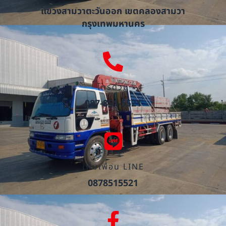
แขวงสามวาตะวันออก เขตคลองสามวา
กรุงเทพมหานคร
โทรด่วน
087-851-5521
เพิ่มเพื่อน LINE
0878515521