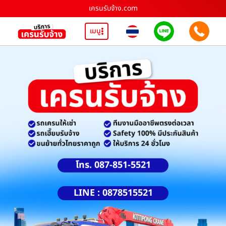
เครนรับจ้าง.com
เมนู
โทร. 087-851-5521
LINE : 0878515521