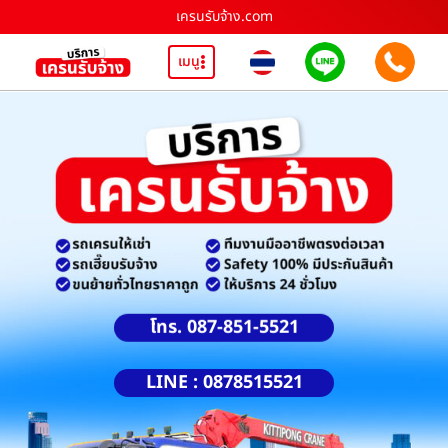
เครนรับจ้าง.com
เมนู
โทร. 087-851-5521
LINE : 0878515521