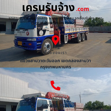
เครนรับจ้าง
.com
รถเครนรับจ้าง ให้เช่ารถเครน รถบรรทุกติดเครน รถเฮี๊ยบรับจ้าง ราคา
ถูก ขนย้ายเครื่องจักร ทุกชนิด
ที่ตั้งของเรา
แขวงสามวาตะวันออก เขตคลองสามวา
กรุงเทพมหานคร
โทรด่วน
087-851-5521