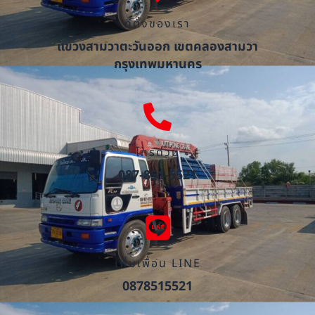
ที่ตั้งของเรา
แขวงสามวาตะวันออก เขตคลองสามวา
กรุงเทพมหานคร
โทรด่วน
087-851-5521
เพิ่มเพื่อน LINE
0878515521