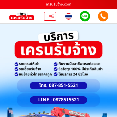
เครนรับจ้าง.com
เมนู
โทร. 087-851-5521
LINE : 0878515521