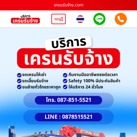
เครนรับจ้าง.com
เมนู
โทร. 087-851-5521
LINE : 0878515521