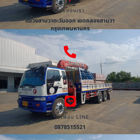
ที่ตั้งของเรา
แขวงสามวาตะวันออก เขตคลองสามวา
กรุงเทพมหานคร
โทรด่วน
087-851-5521
เพิ่มเพื่อน LINE
0878515521