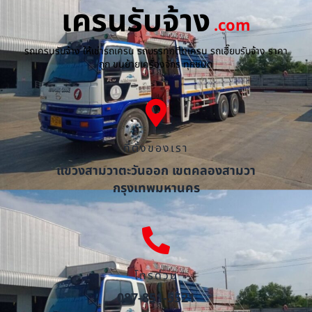
เครนรับจ้าง
.com
รถเครนรับจ้าง ให้เช่ารถเครน รถบรรทุกติดเครน รถเฮี๊ยบรับจ้าง ราคา
ถูก ขนย้ายเครื่องจักร ทุกชนิด
ที่ตั้งของเรา
แขวงสามวาตะวันออก เขตคลองสามวา
กรุงเทพมหานคร
โทรด่วน
087-851-5521