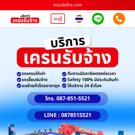
เครนรับจ้าง.com
เมนู
โทร. 087-851-5521
LINE : 0878515521