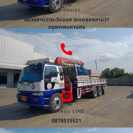
ที่ตั้งของเรา
แขวงสามวาตะวันออก เขตคลองสามวา
กรุงเทพมหานคร
โทรด่วน
087-851-5521
เพิ่มเพื่อน LINE
0878515521