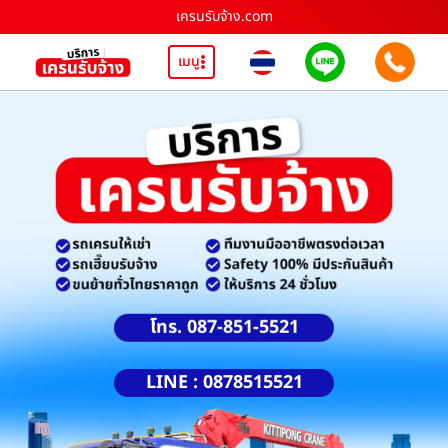
เครนรับจ้าง.com
เมนู
โทร. 087-851-5521
LINE : 0878515521