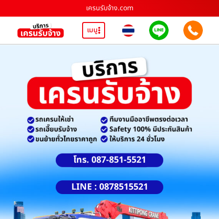
เครนรับจ้าง.com
เมนู
โทร. 087-851-5521
LINE : 0878515521