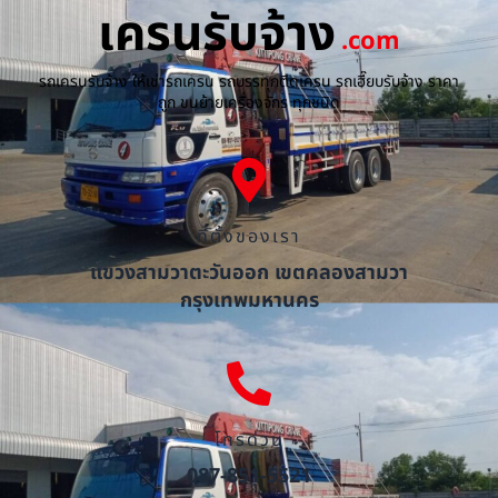
เครนรับจ้าง
.com
รถเครนรับจ้าง ให้เช่ารถเครน รถบรรทุกติดเครน รถเฮี๊ยบรับจ้าง ราคา
ถูก ขนย้ายเครื่องจักร ทุกชนิด
ที่ตั้งของเรา
แขวงสามวาตะวันออก เขตคลองสามวา
กรุงเทพมหานคร
โทรด่วน
087-851-5521