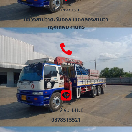
ที่ตั้งของเรา
แขวงสามวาตะวันออก เขตคลองสามวา
กรุงเทพมหานคร
โทรด่วน
087-851-5521
เพิ่มเพื่อน LINE
0878515521