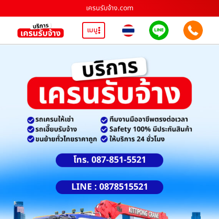
เครนรับจ้าง.com
เมนู
โทร. 087-851-5521
LINE : 0878515521