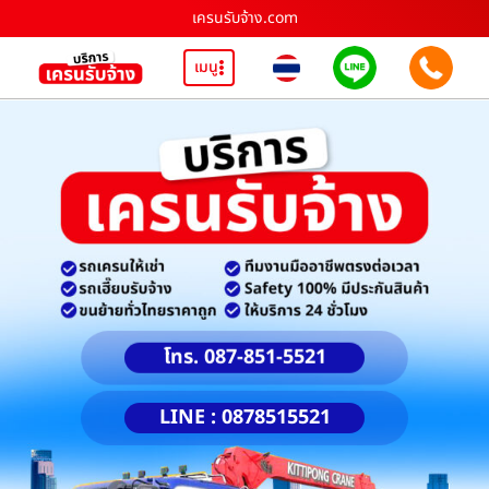
เครนรับจ้าง.com
เมนู
โทร. 087-851-5521
LINE : 0878515521