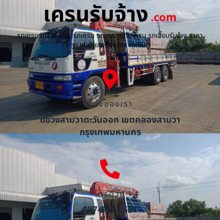
เครนรับจ้าง
.com
รถเครนรับจ้าง ให้เช่ารถเครน รถบรรทุกติดเครน รถเฮี๊ยบรับจ้าง ราคา
ถูก ขนย้ายเครื่องจักร ทุกชนิด
ที่ตั้งของเรา
แขวงสามวาตะวันออก เขตคลองสามวา
กรุงเทพมหานคร
โทรด่วน
087-851-5521